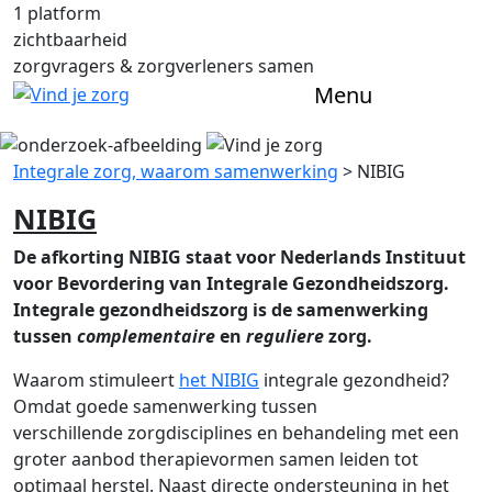
1 platform
zichtbaarheid
zorgvragers & zorgverleners samen
Menu
Integrale zorg, waarom samenwerking
>
NIBIG
NIBIG
De afkorting NIBIG staat
voor
Nederlands Instituut
voor Bevordering van Integrale Gezondheidszorg.
Integrale gezondheidszorg is de samenwerking
tussen
complementaire
en
reguliere
zorg.
Waarom stimuleert
het NIBIG
integrale gezondheid?
Omdat goede samenwerking tussen
verschillende
zorg
disciplines en behandeling met
een
groter aanbod therapievormen samen
leiden tot
optimaal herstel.
N
aast directe ondersteuning in het